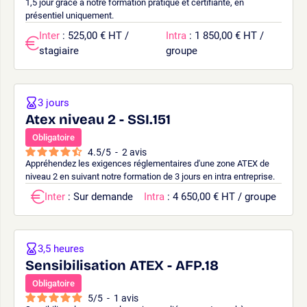
1,5 jour grâce à notre formation pratique et certifiante, en
présentiel uniquement.
Inter
: 525,00 € HT /
Intra
: 1 850,00 € HT /
stagiaire
groupe
3 jours
Atex niveau 2 - SSI.151
Obligatoire
4.5
/
5
-
2
avis
Appréhendez les exigences réglementaires d'une zone ATEX de
niveau 2 en suivant notre formation de 3 jours en intra entreprise.
Inter
: Sur demande
Intra
: 4 650,00 € HT / groupe
3,5 heures
Sensibilisation ATEX - AFP.18
Obligatoire
5
/
5
-
1
avis