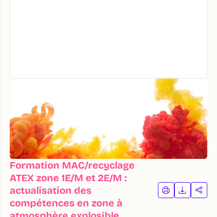
Formation MAC/recyclage
ATEX zone 1E/M et 2E/M :
actualisation des
IMPRIMER
TÉLÉCHA
PAR
LA
LA
compétences en zone à
FORMATION
FORMAT
FOR
atmosphère explosible