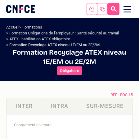
Aller
au
RECHERC
ME
Logo
MOB
contenu
site
Aller
Accueil
Formations
au
Formation Obligations de l'employeur : Santé sécurité au travail
menu
ATEX : habilitation ATEX obligatoire
Aller
Formation Recyclage ATEX niveau 1E/EM ou 2E/2M
à
Formation Recyclage ATEX niveau
la
1E/EM ou 2E/2M
recherche
Obligatoire
REF : FOS.15
INTER
INTRA
SUR-MESURE