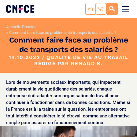
Aller
au
RECHERC
ME
Logo
MOB
contenu
site
Aller
Accueil
Dossiers
au
Comment faire face au problème de transports des salariés ?
menu
Comment faire face au problème
Aller
de transports des salariés ?
à
la
14.10.2022 / QUALITÉ DE VIE AU TRAVAIL
RÉDIGÉ PAR RENAUD B.
recherche
Lors de mouvements sociaux importants, qui impactent
durablement la vie quotidienne des salariés, chaque
entreprise doit adapter son organisation du travail pour
continuer à fonctionner dans de bonnes conditions. Même si
la France est à la traine sur la question, les entreprises ont
tout intérêt à considérer le télétravail comme une alternative
simple pour assurer un fonctionnement continu