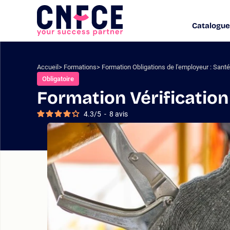
Aller
au
Catalogue
Logo
contenu
site
Aller
au
menu
Accueil
Formations
Formation Obligations de l'employeur : Santé 
Aller
Obligatoire
à
Formation Vérification
la
recherche
4.3
/
5
-
8
avis