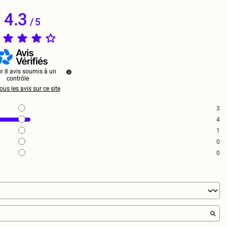
4.3
/
5
ur
8
avis soumis à un
contrôle
ous les avis sur ce site
3
4
1
0
0