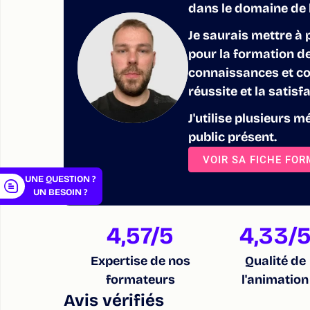
dans le domaine de l
Je saurais mettre à
pour la formation d
connaissances et co
er
réussite et la satis
J'utilise plusieurs
public présent.
VOIR SA FICHE FO
UNE QUESTION ?
UN BESOIN ?
4,57
/5
4,33
/
Expertise de nos
Qualité de
formateurs
l'animation
Avis vérifiés