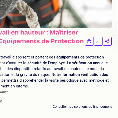
ail en hauteur : Maîtriser
s Equipements de Protection
IMPRIMER
TÉLÉCHA
PAR
LA
LA
FORMATION
FORMAT
FORM
travail disposent et portent des
équipements de protection
ent d'assurer la
sécurité de l'employé
. La
vérification annuelle
e des dispositifs relatifs au travail en hauteur. Le code du
isation et la gravité du risque. Notre
formation vérification des
permettra d'appréhender la visite périodique avec méthode et
ement en interne.
ntion
l.
Consulter nos solutions de financement