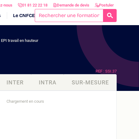
ez-nous
01 81 22 22 18
Demande de devis
Postuler
s
Le CNFCE
RECHERCH
 EPI travail en hauteur
REF : SSI.37
INTER
INTRA
SUR-MESURE