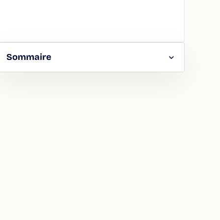
Sommaire
RGER
TAGER
LA
ION
ATION