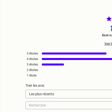
Basé s
Voir t
5
étoiles
4
étoiles
3
étoiles
2
étoiles
1
étoile
Trier les avis