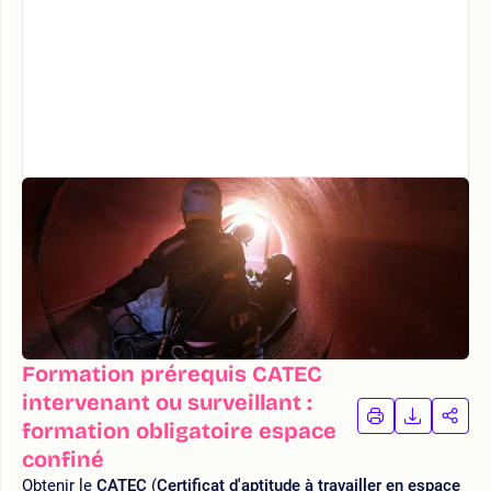
Formation prérequis CATEC
intervenant ou surveillant :
IMPRIMER
TÉLÉCHA
PAR
formation obligatoire espace
LA
LA
confiné
FORMATION
FORMAT
FOR
Obtenir le
CATEC
(
Certificat d'aptitude à travailler en espace