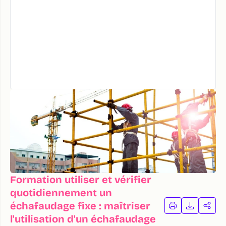
Formation utiliser et vérifier
quotidiennement un
échafaudage fixe : maîtriser
IMPRIMER
TÉLÉCHA
PAR
LA
LA
l'utilisation d'un échafaudage
FORMATION
FORMAT
FOR