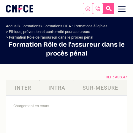
Aller
au
RECHERC
ME
Logo
MOB
contenu
site
Aller
Accueil
Formations
Formations DDA : Formations éligibles
au
Ethique, prévention et conformité pour assureurs
menu
Formation Rôle de l'assureur dans le procès pénal
Aller
Formation Rôle de l'assureur dans le
à
procès pénal
la
recherche
REF : ASS.47
INTER
INTRA
SUR-MESURE