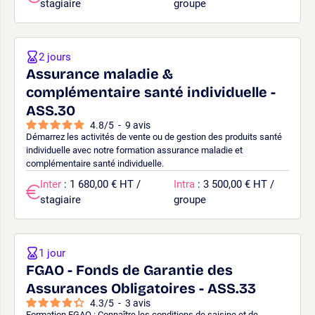
stagiaire
groupe
2 jours
Assurance maladie &
complémentaire santé individuelle -
ASS.30
4.8
/
5
-
9
avis
Démarrez les activités de vente ou de gestion des produits santé
individuelle avec notre formation assurance maladie et
complémentaire santé individuelle.
Inter
: 1 680,00 € HT /
Intra
: 3 500,00 € HT /
stagiaire
groupe
1 jour
FGAO - Fonds de Garantie des
Assurances Obligatoires - ASS.33
4.3
/
5
-
3
avis
Formation FGAO : Connaître les conditions de saisine et de