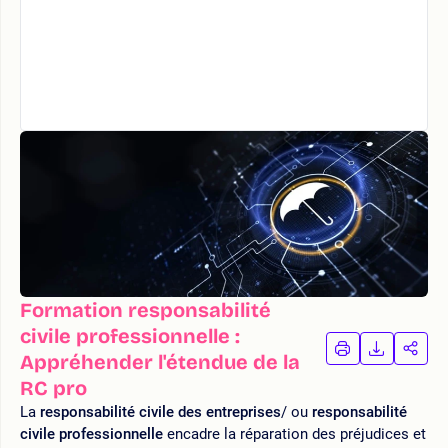
Formation responsabilité
civile professionnelle :
IMPRIMER
TÉLÉCHA
PAR
Appréhender l'étendue de la
LA
LA
RC pro
FORMATION
FORMAT
FOR
La
responsabilité civile des entreprises
/ ou
responsabilité
civile professionnelle
encadre la réparation des préjudices et