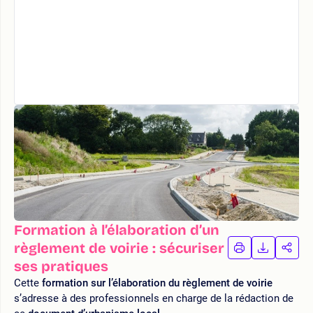
Formation à l’élaboration d’un
règlement de voirie : sécuriser
IMPRIMER
TÉLÉCHA
PAR
LA
LA
ses pratiques
FORMATION
FORMAT
FOR
Cette
formation sur l’élaboration du règlement de voirie
s’adresse à des professionnels en charge de la rédaction de