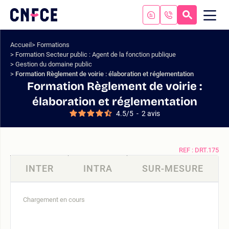
Aller
au
RECHERC
ME
Logo
MOB
contenu
site
Aller
Accueil
Formations
au
Formation Secteur public : Agent de la fonction publique
menu
Gestion du domaine public
Aller
Formation Règlement de voirie : élaboration et réglementation
à
Formation Règlement de voirie :
la
élaboration et réglementation
recherche
4.5
/
5
-
2
avis
REF : DRT.175
INTER
INTRA
SUR-MESURE