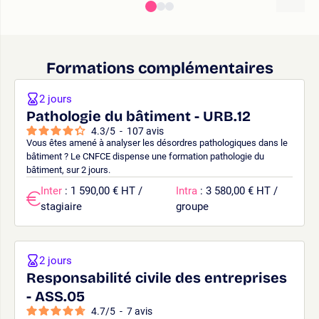
Formations complémentaires
2 jours
Pathologie du bâtiment - URB.12
4.3
/
5
-
107
avis
Vous êtes amené à analyser les désordres pathologiques dans le
bâtiment ? Le CNFCE dispense une formation pathologie du
bâtiment, sur 2 jours.
Inter
: 1 590,00 € HT /
Intra
: 3 580,00 € HT /
stagiaire
groupe
2 jours
Responsabilité civile des entreprises
- ASS.05
4.7
/
5
-
7
avis