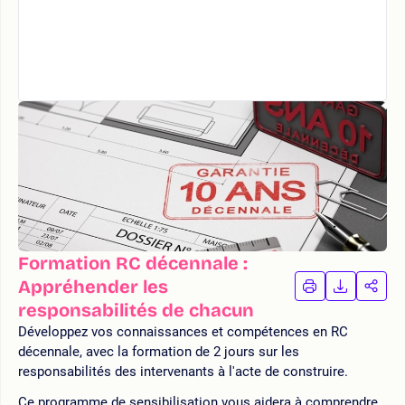
Formation RC décennale :
Appréhender les
IMPRIMER
TÉLÉCHA
PAR
LA
LA
responsabilités de chacun
FORMATION
FORMAT
FOR
Développez vos connaissances et compétences en RC
décennale, avec la formation de 2 jours sur les
responsabilités des intervenants à l'acte de construire.
Ce programme de sensibilisation vous aidera à comprendre