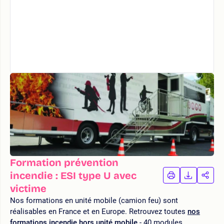
Formation prévention
incendie : ESI type U avec
IMPRIMER
TÉLÉCHA
PAR
LA
LA
victime
FORMATION
FORMAT
FOR
Nos formations en unité mobile (camion feu) sont
réalisables en France et en Europe. Retrouvez toutes
nos
formations incendie hors unité mobile
- 40 modules