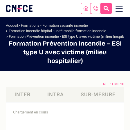
Aller
au
RECHERC
ME
Logo
MOB
contenu
site
Aller
Accueil
Formations
Formation sécurité incendie
au
Formation incendie hôpital : unité mobile formation incendie
menu
Formation Prévention incendie - ESI type U avec victime (milieu hospitalie
Aller
Formation Prévention incendie – ESI
à
type U avec victime (milieu
la
hospitalier)
recherche
REF : UMF.20
INTER
INTRA
SUR-MESURE