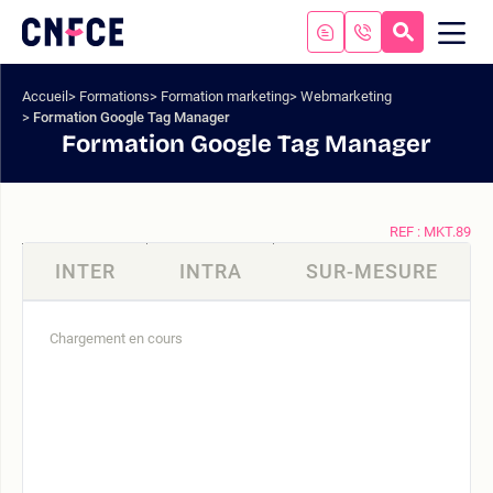
Aller
au
RECHERC
ME
Logo
MOB
contenu
site
Aller
Accueil
Formations
Formation marketing
Webmarketing
au
Formation Google Tag Manager
menu
Formation Google Tag Manager
Aller
à
la
recherche
REF : MKT.89
INTER
INTRA
SUR-MESURE