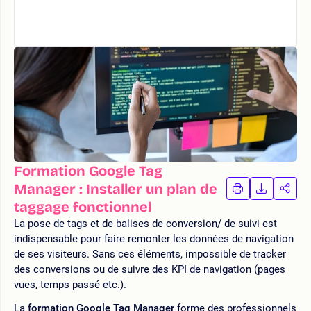
Formation Google Tag
Manager : Installer un plan de
IMPRIMER
TÉLÉCHA
PAR
LA
LA
taggage fonctionnel
FORMATION
FORMAT
FOR
La pose de tags et de balises de conversion/ de suivi est
indispensable pour faire remonter les données de navigation
de ses visiteurs. Sans ces éléments, impossible de tracker
des conversions ou de suivre des KPI de navigation (pages
vues, temps passé etc.).
La
formation Google Tag Manager
forme des professionnels