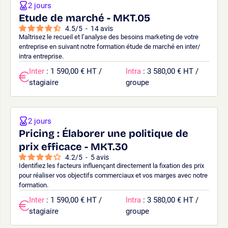
2 jours
Etude de marché - MKT.05
4.5
/
5
-
14
avis
Maîtrisez le recueil et l’analyse des besoins marketing de votre
entreprise en suivant notre formation étude de marché en inter/
intra entreprise.
Inter
: 1 590,00 € HT /
Intra
: 3 580,00 € HT /
stagiaire
groupe
2 jours
Pricing : Élaborer une politique de
prix efficace - MKT.30
4.2
/
5
-
5
avis
Identifiez les facteurs influençant directement la fixation des prix
pour réaliser vos objectifs commerciaux et vos marges avec notre
formation.
Inter
: 1 590,00 € HT /
Intra
: 3 580,00 € HT /
stagiaire
groupe