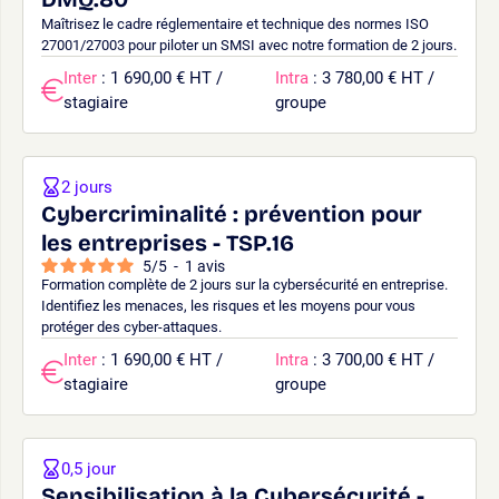
Maîtrisez le cadre réglementaire et technique des normes ISO
27001/27003 pour piloter un SMSI avec notre formation de 2 jours.
Inter
: 1 690,00 € HT /
Intra
: 3 780,00 € HT /
stagiaire
groupe
2 jours
Cybercriminalité : prévention pour
les entreprises - TSP.16
5
/
5
-
1
avis
Formation complète de 2 jours sur la cybersécurité en entreprise.
Identifiez les menaces, les risques et les moyens pour vous
protéger des cyber-attaques.
Inter
: 1 690,00 € HT /
Intra
: 3 700,00 € HT /
stagiaire
groupe
0,5 jour
Sensibilisation à la Cybersécurité -