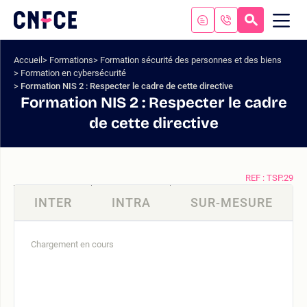
Aller
au
RECHERC
ME
Logo
MOB
contenu
site
Aller
Accueil
Formations
Formation sécurité des personnes et des biens
au
Formation en cybersécurité
menu
Formation NIS 2 : Respecter le cadre de cette directive
Aller
Formation NIS 2 : Respecter le cadre
à
de cette directive
la
recherche
REF : TSP.29
INTER
INTRA
SUR-MESURE