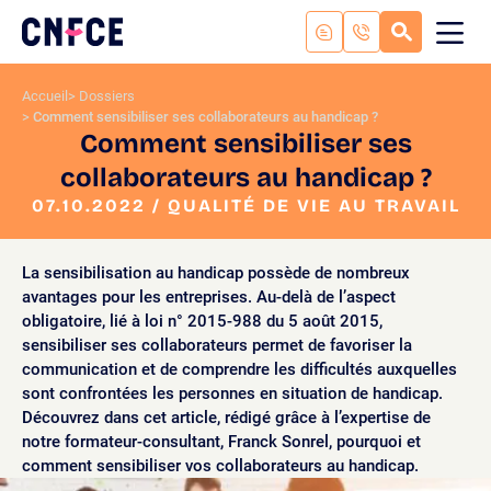
Aller
au
RECHERC
ME
Logo
MOB
contenu
site
Aller
Accueil
Dossiers
au
Comment sensibiliser ses collaborateurs au handicap ?
menu
Comment sensibiliser ses
Aller
collaborateurs au handicap ?
à
la
07.10.2022 / QUALITÉ DE VIE AU TRAVAIL
recherche
La sensibilisation au handicap possède de nombreux
avantages pour les entreprises. Au-delà de l’aspect
obligatoire, lié à loi n° 2015-988 du 5 août 2015,
sensibiliser ses collaborateurs permet de favoriser la
communication et de comprendre les difficultés auxquelles
sont confrontées les personnes en situation de handicap.
Découvrez dans cet article, rédigé grâce à l’expertise de
notre formateur-consultant, Franck Sonrel, pourquoi et
comment sensibiliser vos collaborateurs au handicap.