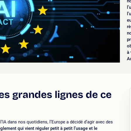
n
l’
l’
eu
rè
n
p
o
à 
A
es grandes lignes de ce
l’IA dans nos quotidiens, l’Europe a décidé d’agir avec des
glement qui vient réguler petit à petit l’usage et le