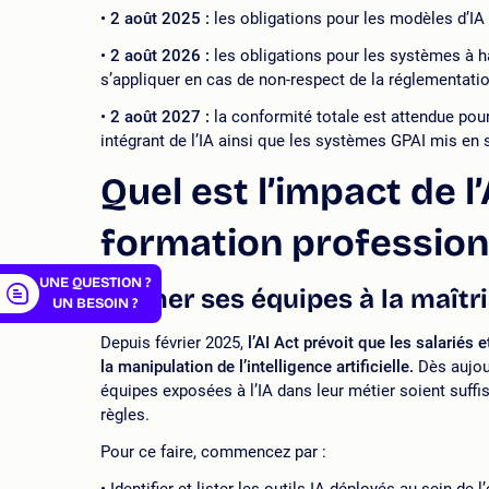
2 août 2025 :
les obligations pour les modèles d’IA 
2 août 2026 :
les obligations pour les systèmes à 
s’appliquer en cas de non-respect de la réglementatio
2 août 2027 :
la conformité totale est attendue pou
er
intégrant de l’IA ainsi que les systèmes GPAI mis en 
Quel est l’impact de l’
formation professionn
UNE QUESTION ?
Former ses équipes à la maîtris
UN BESOIN ?
Depuis février 2025,
l’AI Act prévoit que les salariés
la manipulation de l’intelligence artificielle.
Dès aujour
équipes exposées à l’IA dans leur métier soient suf
règles.
Pour ce faire, commencez par :
Identifier et lister les outils IA déployés au sein de l