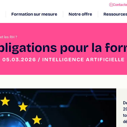
Contact
Formation sur mesure
Notre offre
Ressource
et les RH ?
obligations pour la for
05.03.2026 / INTELLIGENCE ARTIFICIELLE
De
20
t
dé