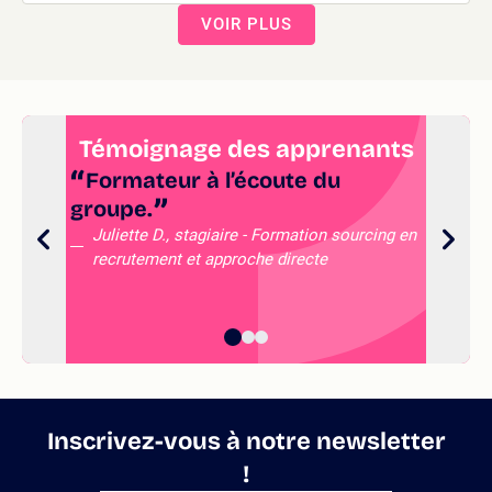
VOIR PLUS
Témoignage des apprenants
Formateur à l’écoute du
groupe.
et
un
Juliette D., stagiaire - Formation sourcing en
recrutement et approche directe
de
Inscrivez-vous à notre newsletter
!