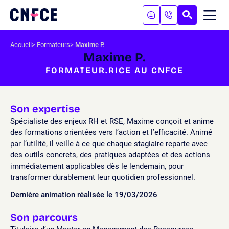
Aller
au
RECHERC
ME
Logo
MOB
contenu
site
Aller
Accueil
Formateurs
Maxime P.
au
Maxime P.
menu
FORMATEUR.RICE AU CNFCE
Aller
à
la
recherche
Son expertise
Spécialiste des enjeux RH et RSE, Maxime conçoit et anime
des formations orientées vers l’action et l’efficacité. Animé
par l’utilité, il veille à ce que chaque stagiaire reparte avec
des outils concrets, des pratiques adaptées et des actions
immédiatement applicables dès le lendemain, pour
transformer durablement leur quotidien professionnel.
Dernière animation réalisée le 19/03/2026
Son parcours