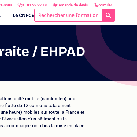
ez-nous
01 81 22 22 18
Demande de devis
Postuler
s
Le CNFCE
RECHERCH
raite / EHPAD
tions unité mobile (
camion feu
) pour
une flotte de 12 camions totalement
'une heure) mobiles sur toute la France et
r l'évacuation d'un bâtiment ou la
ous accompagneront dans la mise en place