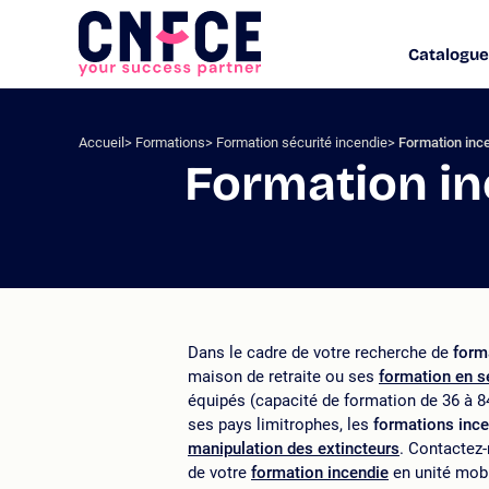
Aller
au
Catalogue
Logo
contenu
site
Aller
au
menu
Accueil
Formations
Formation sécurité incendie
Formation inc
Aller
Formation in
à
la
recherche
Dans le cadre de votre recherche de
form
maison de retraite ou ses
formation en s
équipés (capacité de formation de 36 à 
ses pays limitrophes, les
formations ince
manipulation des extincteurs
. Contactez
de votre
formation incendie
en unité mobi