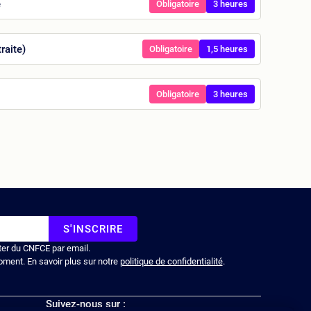
e
Obligatoire
3 heures
raite)
Obligatoire
1,5 heures
Obligatoire
3 heures
S'INSCRIRE
ter du CNFCE par email.
oment. En savoir plus sur notre
politique de confidentialité
.
Suivez-nous sur :