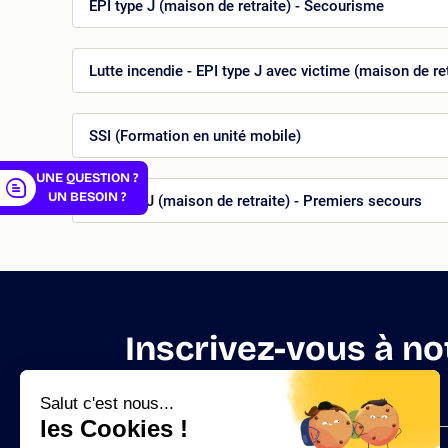
EPI type J (maison de retraite) - Secourisme
er
Lutte incendie - EPI type J avec victime (maison de ret
SSI (Formation en unité mobile)
UNE QUESTION ?
UN BESOIN ?
ESI type J (maison de retraite) - Premiers secours
Inscrivez-vous à no
Salut c'est nous...
les Cookies !
Notre catalogue de formations