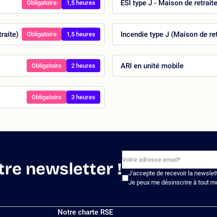
ESI type J - Maison de retrait
Obligatoire
1,5 heures
raite)
Incendie type J (Maison de ret
Obligatoire
1,5 heures
ARI en unité mobile
Obligatoire
2 heures
Obligatoire
3 heures
tre newsletter !
J'accepte de recevoir la newslet
Je peux me désinscrire à tout m
Notre charte RSE