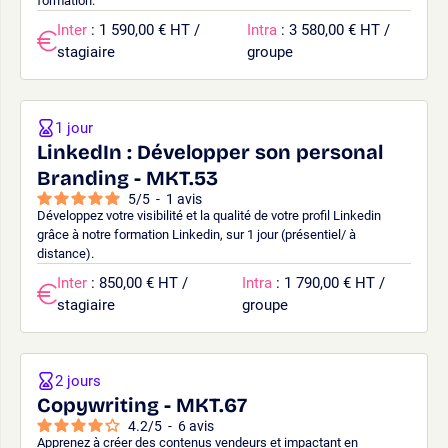
formation.
Inter
: 1 590,00 € HT /
Intra
: 3 580,00 € HT /
stagiaire
groupe
1 jour
LinkedIn : Développer son personal
Branding - MKT.53
5
/
5
-
1
avis
Développez votre visibilité et la qualité de votre profil Linkedin
grâce à notre formation Linkedin, sur 1 jour (présentiel/ à
distance).
Inter
: 850,00 € HT /
Intra
: 1 790,00 € HT /
stagiaire
groupe
2 jours
Copywriting - MKT.67
4.2
/
5
-
6
avis
Apprenez à créer des contenus vendeurs et impactant en