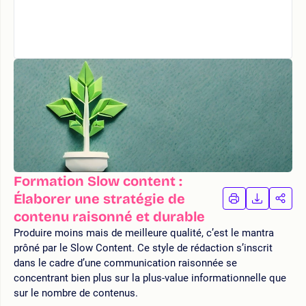
Formation Slow content :
Élaborer une stratégie de
IMPRIMER
TÉLÉCHA
PAR
LA
LA
contenu raisonné et durable
FORMATION
FORMAT
FOR
Produire moins mais de meilleure qualité, c’est le mantra
prôné par le Slow Content. Ce style de rédaction s’inscrit
dans le cadre d’une communication raisonnée se
concentrant bien plus sur la plus-value informationnelle que
sur le nombre de contenus.