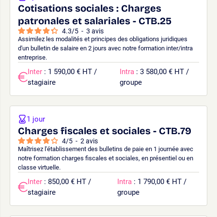
Cotisations sociales : Charges
patronales et salariales - CTB.25
4.3
/
5
-
3
avis
Assimilez les modalités et principes des obligations juridiques
d'un bulletin de salaire en 2 jours avec notre formation inter/intra
entreprise.
Inter
: 1 590,00 € HT /
Intra
: 3 580,00 € HT /
stagiaire
groupe
1 jour
Charges fiscales et sociales - CTB.79
4
/
5
-
2
avis
Maîtrisez l'établissement des bulletins de paie en 1 journée avec
notre formation charges fiscales et sociales, en présentiel ou en
classe virtuelle.
Inter
: 850,00 € HT /
Intra
: 1 790,00 € HT /
stagiaire
groupe