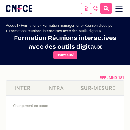
Aller
au
RECHERC
ME
Logo
MOB
contenu
site
Aller
Accueil
Formations
Formation management
Réunion d'équipe
au
Formation Réunions interactives avec des outils digitaux
menu
Formation Réunions interactives
Aller
avec des outils digitaux
à
la
Nouveauté
recherche
REF : MNG.181
INTER
INTRA
SUR-MESURE