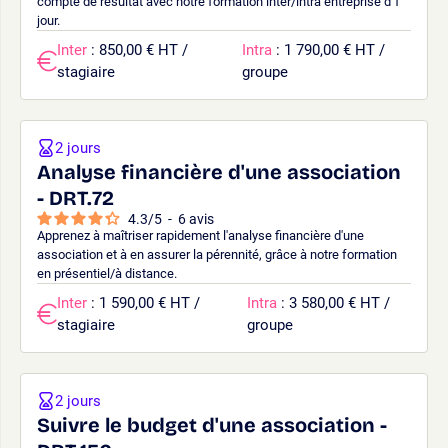
compte de résultat avec notre formation inter/intra entreprise d'1
jour.
Inter
: 850,00 € HT /
Intra
: 1 790,00 € HT /
stagiaire
groupe
2 jours
Analyse financière d'une association
- DRT.72
4.3
/
5
-
6
avis
Apprenez à maîtriser rapidement l'analyse financière d'une
association et à en assurer la pérennité, grâce à notre formation
en présentiel/à distance.
Inter
: 1 590,00 € HT /
Intra
: 3 580,00 € HT /
stagiaire
groupe
2 jours
Suivre le budget d'une association -