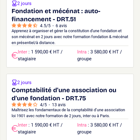
2 jours
Fondation et mécénat : auto-
financement - DRT.51
4.5
/
5
-
6
avis
Apprenez à organiser et gérer la constitution d'une fondation et
son mécénat en 2 jours avec notre formation fondation & mécénat
en présentiel/à distance.
Inter
: 1 590,00 € HT /
Intra
: 3 580,00 € HT /
stagiaire
groupe
2 jours
Comptabilité d'une association ou
d'une fondation - DRT.75
4
/
5
-
13
avis
Maîtrisez les fondamentaux de la comptabilité d’une association
loi 1901 avec notre formation de 2 jours, inter ou à Paris.
Inter
: 1 590,00 € HT /
Intra
: 3 580,00 € HT /
stagiaire
groupe