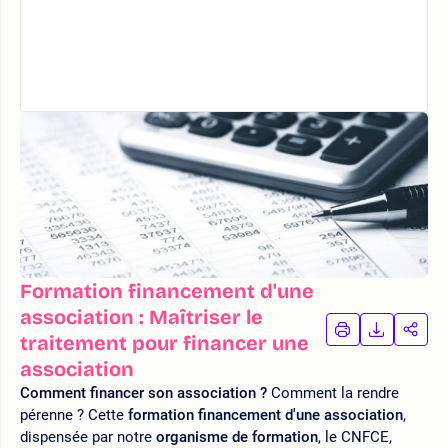
Formation financement d'une
association : Maîtriser le
IMPRIMER
TÉLÉCHA
PAR
traitement pour financer une
LA
LA
association
FORMATION
FORMAT
FOR
Comment financer son association ?
Comment la rendre
pérenne ? Cette
formation financement d'une association
,
dispensée par notre
organisme de formation
, le CNFCE,