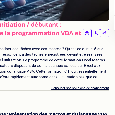
itiation / débutant :
e la programmation VBA et
IMPRIMER
TÉLÉCHA
PAR
LA
LA
FORMATION
FORMAT
FORM
iser des tâches avec des macros ? Qu'est-ce que le
Visual
respondent à des tâches enregistrées devant être réalisées
r l'utilisation. Le programme de cette
formation Excel Macros
ilisateurs disposant de connaissances solides sur Excel aux
tion du langage VBA. Cette formation d'1 jour, essentiellement
 d'être rapidement autonome dans l'utilisation basique de
.
Consulter nos solutions de financement
rte : Présentation des macros et du langage VBA