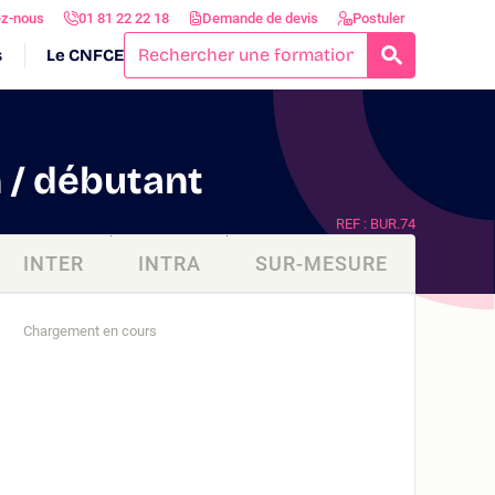
ez-nous
01 81 22 22 18
Demande de devis
Postuler
s
Le CNFCE
RECHERCH
 / débutant
REF : BUR.74
INTER
INTRA
SUR-MESURE