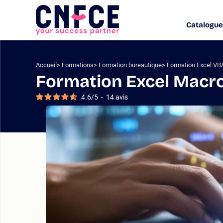
Aller
au
Catalogue
Logo
contenu
site
Aller
au
menu
Accueil
Formations
Formation bureautique
Formation Excel VB
Aller
Formation Excel Macros
à
la
4.6
/
5
-
14
avis
recherche