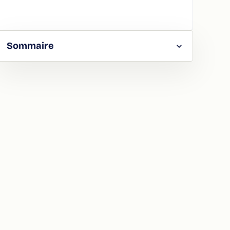
Sommaire
RGER
TAGER
LA
ION
ATION