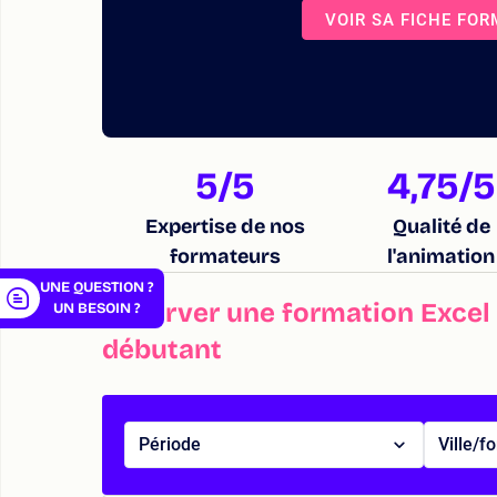
VOIR SA FICHE FO
er
5
/5
4,75
/5
Expertise de nos
Qualité de
formateurs
l'animation
UNE QUESTION ?
Réserver une formation Excel 
UN BESOIN ?
débutant
Période
Ville/f