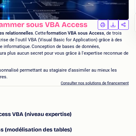
rammer sous VBA Access
IMPRIMER
TÉLÉCHA
PAR
LA
LA
s relationnelles
. Cette
formation VBA sous Access
, de trois
FORMATION
FORMAT
FORM
trise de l'outil VBA (Visual Basic for Application) grâce à des
e informatique. Conception de bases de données,
ura plus aucun secret pour vous grâce à l'expertise reconnue de
sonnalisé permettant au stagiaire d'assimiler au mieux les
ires.
Consulter nos solutions de financement
cess VBA (niveau expertise)
s (modélisation des tables)