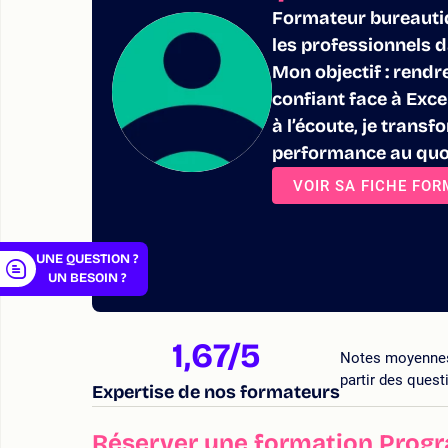
Formateur bureauti
les professionnels d
Mon objectif : rendr
confiant face à Exc
er
à l’écoute, je trans
performance au quo
VOIR SA FICHE FO
UNE QUESTION ?
UN BESOIN ?
1,67
/5
Notes moyennes a
partir des quest
Expertise de nos formateurs
Réserver une formation Prog