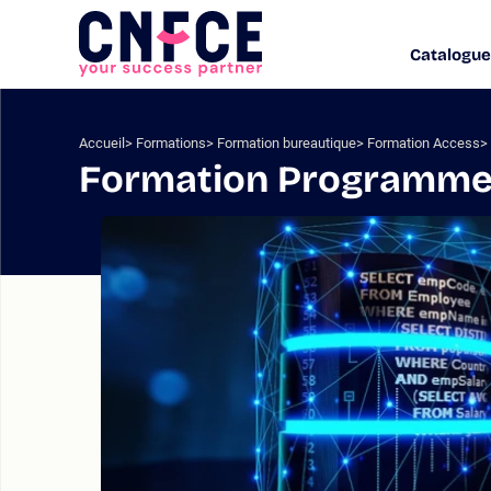
Aller
au
Catalogue
Logo
contenu
site
Aller
au
menu
Accueil
Formations
Formation bureautique
Formation Access
Aller
Formation Programme
à
la
recherche