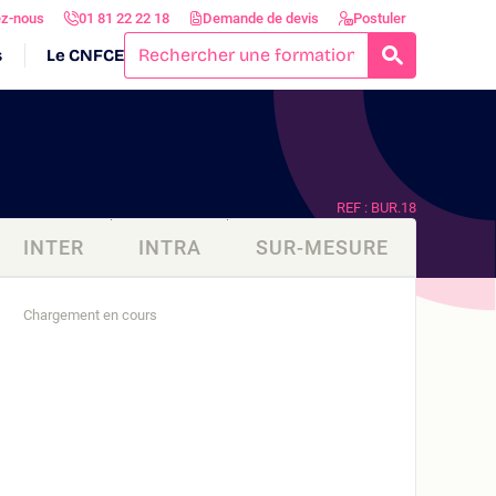
ez-nous
01 81 22 22 18
Demande de devis
Postuler
s
Le CNFCE
RECHERCH
REF : BUR.18
INTER
INTRA
SUR-MESURE