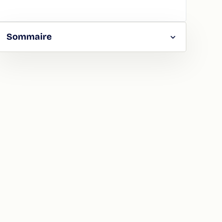
Sommaire
RGER
TAGER
LA
ION
ATION