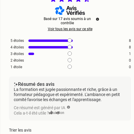
Basé sur
17
avis soumis à un
contrôle
Voir tous les avis sur ce site
5
étoiles
8
4
étoiles
8
3
étoiles
1
2
étoiles
0
1
étoile
0
Résumé des avis
La formation est jugée passionnante et riche, grâce à un
formateur pédagogue et expérimenté. L'ambiance en petit
comité favorise les échanges et l'apprentissage.
Ce résumé est généré par IA
Cela a-t-il été utile ?
Oui
Non
Trier les avis