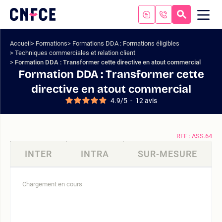
Aller
au
RECHERC
ME
Logo
MOB
contenu
site
Aller
Accueil
Formations
Formations DDA : Formations éligibles
au
Techniques commerciales et relation client
menu
Formation DDA : Transformer cette directive en atout commercial
Aller
Formation DDA : Transformer cette
à
directive en atout commercial
la
4.9
/
5
-
12
avis
recherche
REF : ASS.64
INTER
INTRA
SUR-MESURE