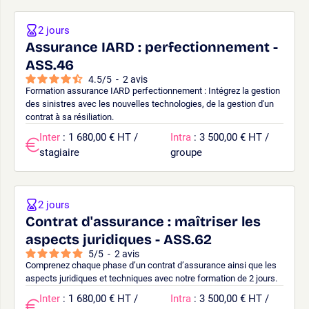
2 jours
Assurance IARD : perfectionnement -
ASS.46
4.5
/
5
-
2
avis
Formation assurance IARD perfectionnement : Intégrez la gestion
des sinistres avec les nouvelles technologies, de la gestion d'un
contrat à sa résiliation.
Inter
: 1 680,00 € HT /
Intra
: 3 500,00 € HT /
stagiaire
groupe
2 jours
Contrat d'assurance : maîtriser les
aspects juridiques - ASS.62
5
/
5
-
2
avis
Comprenez chaque phase d’un contrat d’assurance ainsi que les
aspects juridiques et techniques avec notre formation de 2 jours.
Inter
: 1 680,00 € HT /
Intra
: 3 500,00 € HT /