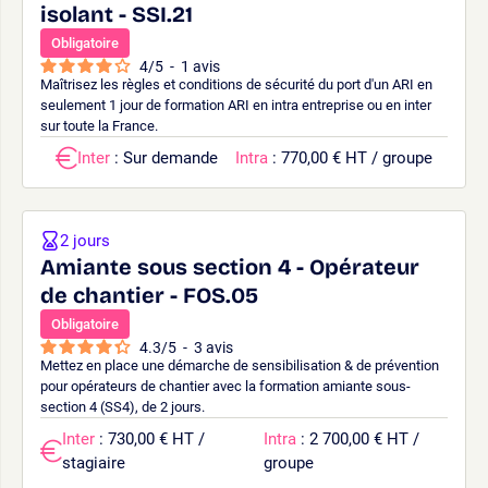
isolant - SSI.21
Obligatoire
4
/
5
-
1
avis
Maîtrisez les règles et conditions de sécurité du port d'un ARI en
seulement 1 jour de formation ARI en intra entreprise ou en inter
sur toute la France.
Inter
: Sur demande
Intra
: 770,00 € HT / groupe
2 jours
Amiante sous section 4 - Opérateur
de chantier - FOS.05
Obligatoire
4.3
/
5
-
3
avis
Mettez en place une démarche de sensibilisation & de prévention
pour opérateurs de chantier avec la formation amiante sous-
section 4 (SS4), de 2 jours.
Inter
: 730,00 € HT /
Intra
: 2 700,00 € HT /
stagiaire
groupe