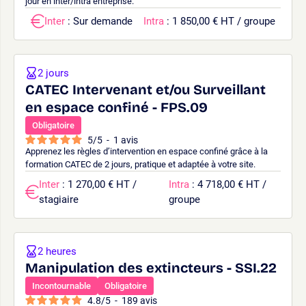
jour en inter/intra entreprise.
Inter
: Sur demande
Intra
: 1 850,00 € HT / groupe
2 jours
CATEC Intervenant et/ou Surveillant
en espace confiné - FPS.09
Obligatoire
5
/
5
-
1
avis
Apprenez les règles d’intervention en espace confiné grâce à la
formation CATEC de 2 jours, pratique et adaptée à votre site.
Inter
: 1 270,00 € HT /
Intra
: 4 718,00 € HT /
stagiaire
groupe
2 heures
Manipulation des extincteurs - SSI.22
Incontournable
Obligatoire
4.8
/
5
-
189
avis