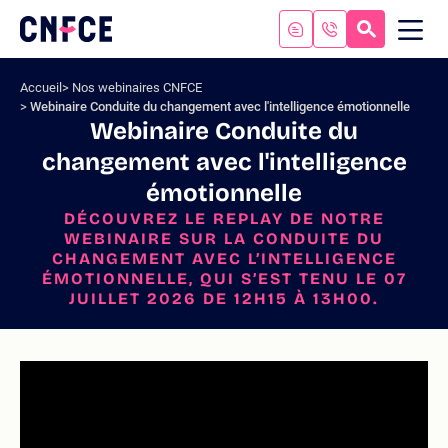
Aller
au
RECHERC
ME
Logo
MOB
contenu
site
Aller
Accueil
Nos webinaires CNFCE
au
Webinaire Conduite du changement avec l'intelligence émotionnelle
menu
Webinaire Conduite du
Aller
changement avec l'intelligence
à
la
émotionnelle
recherche
DÉCOUVREZ LE REPLAY DE NOTRE
WEBINAIRE SUR LA CONDUITE DU
CHANGEMENT AVEC L’INTELLIGENCE
ÉMOTIONNELLE, QUI S’EST TENU LE 07
JUILLET 2026 DE 12H15 À 13H00.