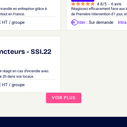
4.8
/
5
-
6
avis
incendie en entreprise grâce à
Réagissez efficacement face aux in
rtout en France.
de Première Intervention d'1 jour, 
€ HT / groupe
Inter
: Sur demande
Intra
ncteurs - SSI.22
oir réagir en cas d'incendie avec
de 2h dans vos locaux.
€ HT / groupe
VOIR PLUS