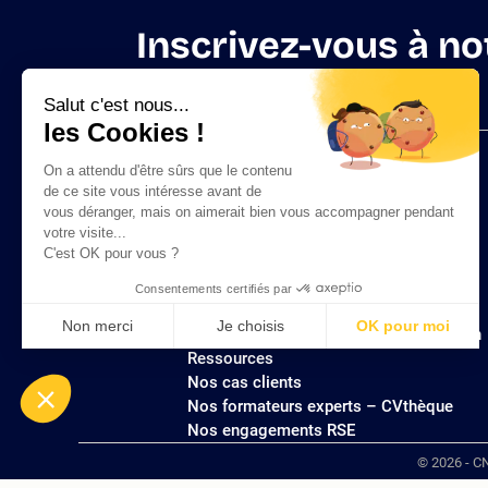
Inscrivez-vous à no
Salut c'est nous...
les Cookies !
Notre catalogue de formations
Logo
Formation sur mesure
On a attendu d'être sûrs que le contenu
site
Demander un devis
de ce site vous intéresse avant de
vous déranger, mais on aimerait bien vous accompagner pendant
Contactez-nous
votre visite...
Recrutement formateurs
C'est OK pour vous ?
Dossiers pratiques et fiches conseils
Foire aux questions
Consentements certifiés par
Actualités
Non merci
Je choisis
OK pour moi
Plan d'accès à nos centres de formation
Ressources
Axeptio consent
Plateforme de Gestion du Consentement : Personnalisez vos Opt
Nos cas clients
Notre plateforme vous permet d'adapter et de gérer vos paramètres
Nos formateurs experts – CVthèque
Nos engagements RSE
© 2026 - CN