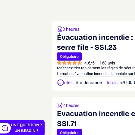
3 heures
Évacuation incendie : 
serre file - SSI.23
Obligatoire
4.6
/
5
-
168
avis
Maîtrisez très rapidement les règles de sécuri
formation évacuation incendie disponible sur
Inter
: Sur demande
Intra
: 570,00 
er
2 heures
Evacuation incendie e
SSI.71
UNE QUESTION ?
UN BESOIN ?
Obligatoire