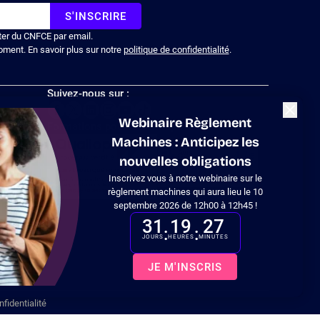
S'INSCRIRE
ter du CNFCE par email.
oment. En savoir plus sur notre
politique de confidentialité
.
Suivez-nous sur :
Fermer
Webinaire Règlement
Formations pour les entreprises
Machines : Anticipez les
nouvelles obligations
Inscrivez vous à notre webinaire sur le
 en
règlement machines qui aura lieu le 10
septembre 2026 de 12h00 à 12h45 !
31
19
27
:
:
JOURS
HEURES
MINUTES
tations. Personnalisez vos préférences pour contrôler la manière don
JE M'INSCRIS
nfidentialité