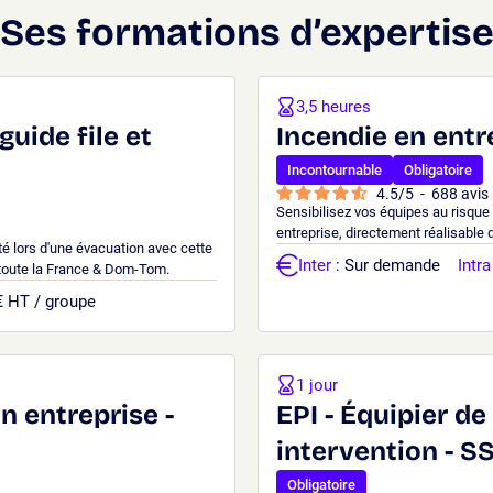
Ses formations d’expertis
3,5 heures
guide file et
Incendie en entr
Incontournable
Obligatoire
4.5
/
5
-
688
avis
Sensibilisez vos équipes au risque
entreprise, directement réalisable 
té lors d'une évacuation avec cette
Inter
: Sur demande
Intra
 toute la France & Dom-Tom.
€ HT / groupe
1 jour
n entreprise -
EPI - Équipier d
intervention - SS
Obligatoire