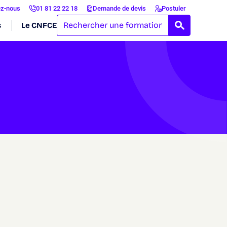
ez-nous
01 81 22 22 18
Demande de devis
Postuler
s
Le CNFCE
RECHERCH