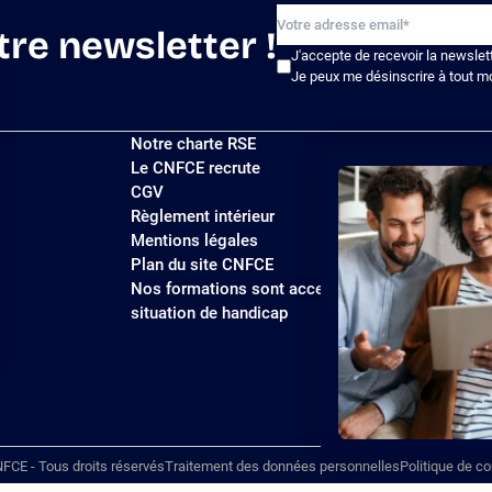
tre newsletter !
J'accepte de recevoir la newslet
Je peux me désinscrire à tout m
Notre charte RSE
Le CNFCE recrute
CGV
Règlement intérieur
Mentions légales
Plan du site CNFCE
Nos formations sont accessibles aux personnes
situation de handicap
ions
 de confidentialité, en garantissant la conformité avec les réglemen
FCE - Tous droits réservés
Traitement des données personnelles
Politique de co