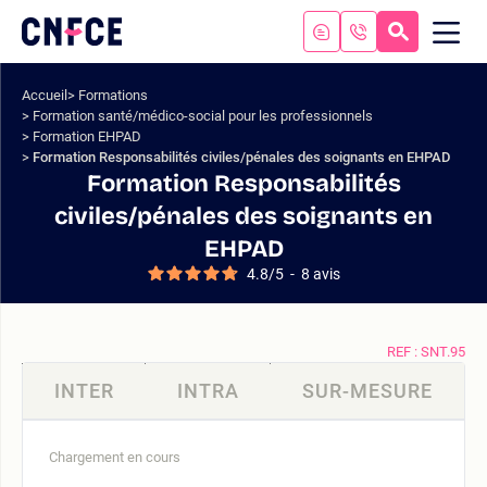
Aller
au
RECHERC
ME
Logo
MOB
contenu
site
Aller
Accueil
Formations
au
Formation santé/médico-social pour les professionnels
menu
Formation EHPAD
Aller
Formation Responsabilités civiles/pénales des soignants en EHPAD
à
Formation Responsabilités
la
civiles/pénales des soignants en
recherche
EHPAD
4.8
/
5
-
8
avis
REF : SNT.95
INTER
INTRA
SUR-MESURE