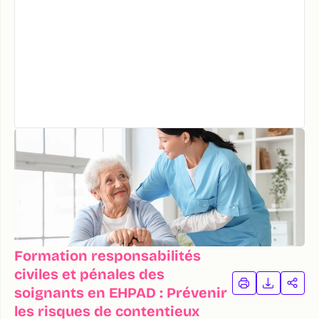
Formation responsabilités
civiles et pénales des
IMPRIMER
TÉLÉCHA
PAR
soignants en EHPAD : Prévenir
LA
LA
les risques de contentieux
FORMATION
FORMAT
FOR