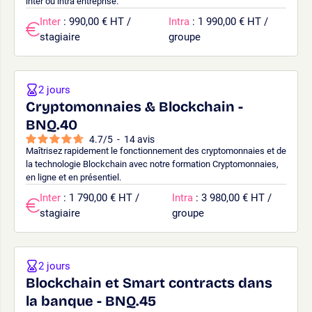
inter ou intra entreprise.
Inter
: 990,00 € HT /
Intra
: 1 990,00 € HT /
stagiaire
groupe
2 jours
Cryptomonnaies & Blockchain -
BNQ.40
4.7
/
5
-
14
avis
Maîtrisez rapidement le fonctionnement des cryptomonnaies et de
la technologie Blockchain avec notre formation Cryptomonnaies,
en ligne et en présentiel.
Inter
: 1 790,00 € HT /
Intra
: 3 980,00 € HT /
stagiaire
groupe
2 jours
Blockchain et Smart contracts dans
la banque - BNQ.45