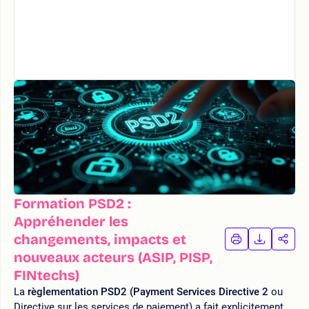
Formation PSD2 :
Appréhender les
changements, impacts et
IMPRIMER
TÉLÉCHA
PAR
LA
LA
nouveaux acteurs (ASIP, PISP,
FORMATION
FORMAT
FOR
FINtechs)
La
règlementation PSD2 (
Payment Services Directive 2
ou
Directive sur les services de paiement) a fait explicitement