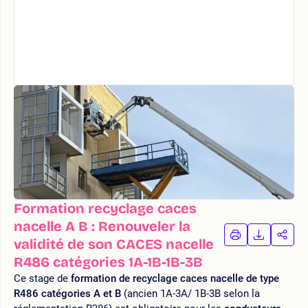
Formation recyclage caces
nacelle A B : Renouveler la
IMPRIMER
TÉLÉCHA
PAR
validité de son CACES nacelle
LA
LA
R486 catégories 1A-1B-1B-3B
FORMATION
FORMAT
FOR
Ce stage de
formation de recyclage caces nacelle de type
R486 catégories A et B
(ancien 1A-3A/ 1B-3B selon la