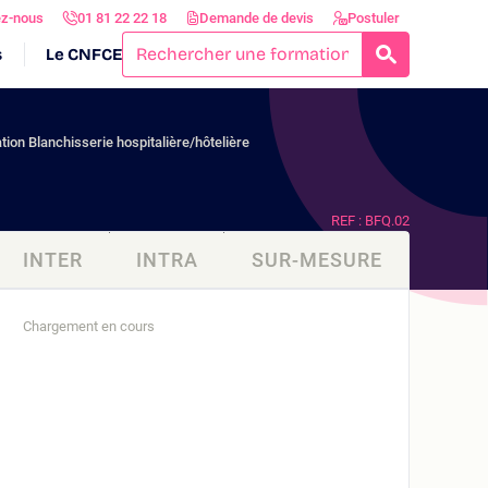
ez-nous
01 81 22 22 18
Demande de devis
Postuler
s
Le CNFCE
RECHERCH
ion Blanchisserie hospitalière/hôtelière
REF : BFQ.02
INTER
INTRA
SUR-MESURE