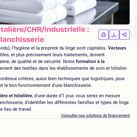
alière/CHR/industrielle :
IMPRIMER
TÉLÉCHA
PAR
blanchisserie
LA
LA
FORMATION
FORMAT
FORM
du), l'hygiène et la propreté du linge sont capitales.
Vecteurs
xtiles, et plus précisement leurs traitements, doivent
iène, de qualité et de sécurité. Notre
formation à la
aitement des textiles dans les établissements de soin et hôtelier.
nombreux critères, aussi bien techniques que logistiques, pour
l et le bon fonctionnement d'une blanchisserie.
ère et hôtelière
, d'une durée d'1 jour, vous serez en mesure
nchisserie, d'identifier les différentes familles et types de linge
e lieu de travail.
Consulter nos solutions de financement