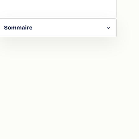
Sommaire
RGER
TAGER
LA
ION
ATION