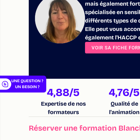
mais également for
spécialisée en sensi
différents types de 
Elle peut vous acco
er
également l'HACCP e
VOIR SA FICHE FO
UNE QUESTION ?
UN BESOIN ?
4,88
/5
4,76
/5
Expertise de nos
Qualité de
formateurs
l'animation
Réserver une formation Blanch