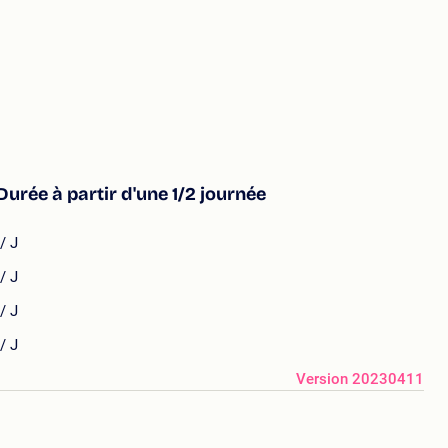
Durée à partir d'une 1/2 journée
/ J
/ J
/ J
/ J
Version 20230411