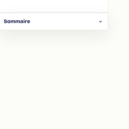
Sommaire
RGER
TAGER
LA
ION
ATION