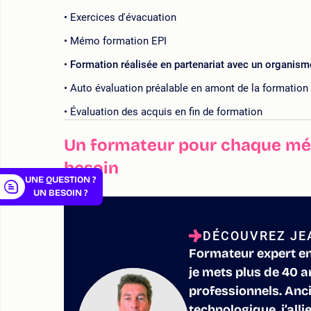
Exercices d'évacuation
Mémo formation EPI
Formation réalisée en partenariat avec un organism
er
Auto évaluation préalable en amont de la formation
Évaluation des acquis en fin de formation
Un formateur pour chaque mét
besoin
UNE QUESTION ?
UN BESOIN ?
DÉCOUVREZ JEA
Formateur expert en
je mets plus de 40 a
professionnels. Anci
technologique, j’all