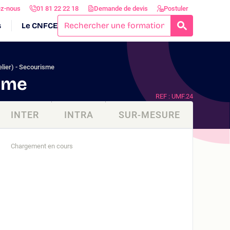
ez-nous
01 81 22 22 18
Demande de devis
Postuler
s
Le CNFCE
RECHERCH
elier) - Secourisme
isme
REF : UMF.24
INTER
INTRA
SUR-MESURE