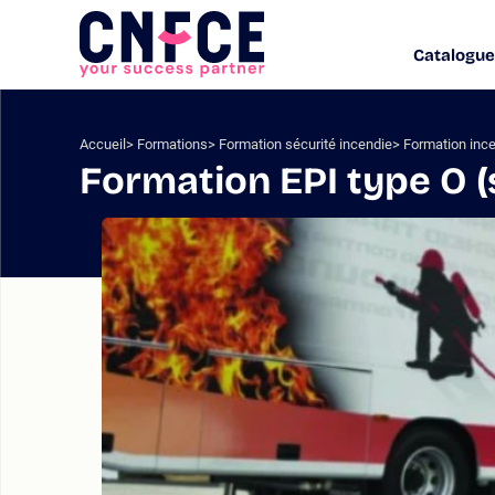
Aller
au
Catalogue
Logo
contenu
site
Aller
au
menu
Accueil
Formations
Formation sécurité incendie
Formation ince
Aller
Formation EPI type O (
à
la
recherche