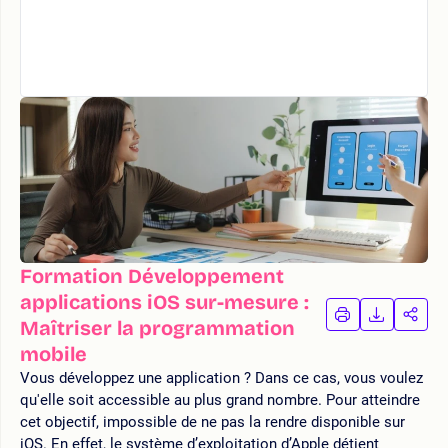
Formation Développement
applications iOS sur-mesure :
IMPRIMER
TÉLÉCHA
PAR
Maîtriser la programmation
LA
LA
mobile
FORMATION
FORMAT
FOR
Vous développez une application ? Dans ce cas, vous voulez
qu'elle soit accessible au plus grand nombre. Pour atteindre
cet objectif, impossible de ne pas la rendre disponible sur
iOS. En effet, le système d’exploitation d’Apple détient