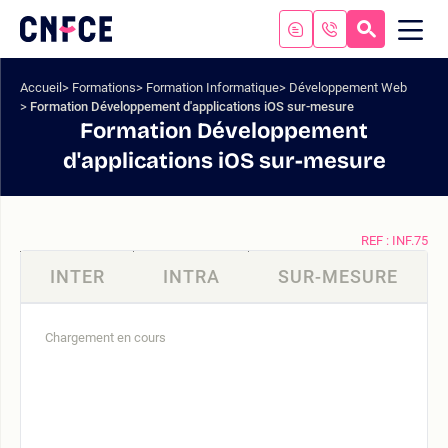
Aller
au
RECHERC
ME
Logo
MOB
contenu
site
Aller
Accueil
Formations
Formation Informatique
Développement Web
au
Formation Développement d'applications iOS sur-mesure
menu
Formation Développement
Aller
d'applications iOS sur-mesure
à
la
recherche
REF : INF.75
INTER
INTRA
SUR-MESURE