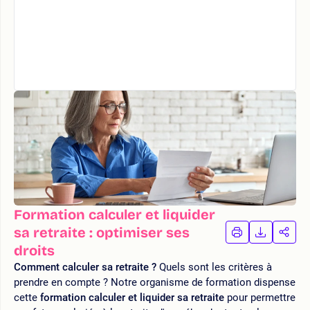
Formation calculer et liquider
sa retraite : optimiser ses
IMPRIMER
TÉLÉCHA
PAR
LA
LA
droits
FORMATION
FORMAT
FOR
Comment calculer sa retraite ?
Quels sont les critères à
prendre en compte ? Notre organisme de formation dispense
cette
formation calculer et liquider sa retraite
pour permettre