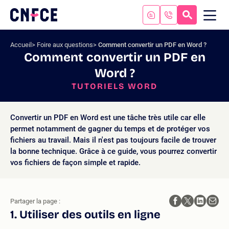
Aller
au
RECHERC
ME
Logo
MOB
contenu
site
Aller
Accueil
Foire aux questions
Comment convertir un PDF en Word ?
au
Comment convertir un PDF en
menu
Word ?
Aller
à
TUTORIELS WORD
la
recherche
Convertir un PDF en Word est une tâche très utile car elle
permet notamment de gagner du temps et de protéger vos
fichiers au travail. Mais il n'est pas toujours facile de trouver
la bonne technique. Grâce à ce guide, vous pourrez convertir
vos fichiers de façon simple et rapide.
Partager la page :
1. Utiliser des outils en ligne