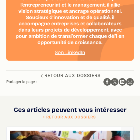
l’entrepreneuriat et le management, il allie
vision stratégique et ancrage opérationnel.
Soucieux d’innovation et de qualité, il
accompagne entreprises et collaborateurs
dans leurs projets de développement, avec
pour ambition de transformer chaque défi en
opportunité de croissance.
Son LinkedIn
RETOUR AUX DOSSIERS
Partager la page :
Ces articles peuvent vous intéresser
RETOUR AUX DOSSIERS