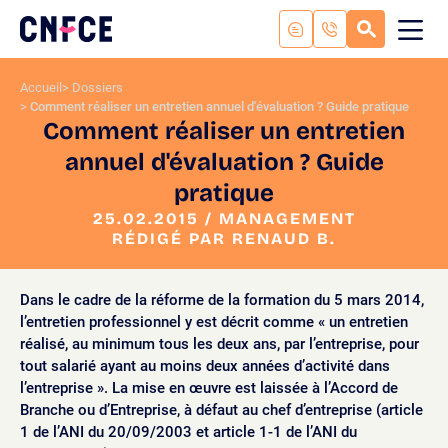
Aller
au
RECHERC
ME
Logo
MOB
contenu
site
Aller
Accueil
Dossiers
au
Comment réaliser un entretien annuel d'évaluation ? Guide pratique
menu
Comment réaliser un entretien
Aller
annuel d'évaluation ? Guide
à
la
pratique
recherche
25.02.2015 / MANAGEMENT
RÉDIGÉ PAR RENAUD B.
Dans le cadre de la réforme de la formation du 5 mars 2014,
l’entretien professionnel y est décrit comme « un entretien
réalisé, au minimum tous les deux ans, par l’entreprise, pour
tout salarié ayant au moins deux années d’activité dans
l’entreprise ». La mise en œuvre est laissée à l’Accord de
Branche ou d’Entreprise, à défaut au chef d’entreprise (article
1 de l’ANI du 20/09/2003 et article 1-1 de l’ANI du