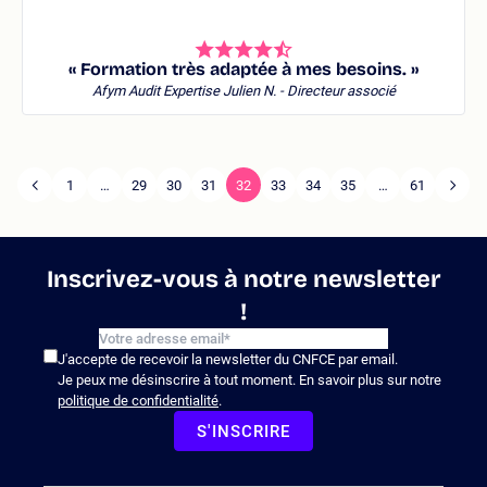
« Formation très adaptée à mes besoins. »
Afym Audit Expertise
Julien N. - Directeur associé
1
…
29
30
31
32
33
34
35
…
61
Page
Pagination
Page
précédente
suiva
Inscrivez-vous à notre newsletter
!
J'accepte de recevoir la newsletter du CNFCE par email.
Je peux me désinscrire à tout moment. En savoir plus sur notre
politique de confidentialité
.
S'INSCRIRE