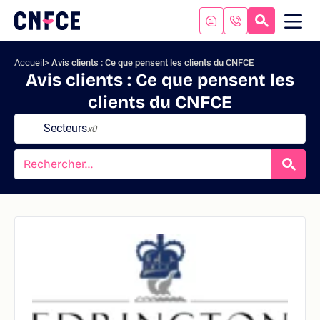
Aller
au
RECHERC
ME
Logo
MOB
contenu
site
Aller
Accueil
Avis clients : Ce que pensent les clients du CNFCE
au
Avis clients : Ce que pensent les
menu
clients du CNFCE
Aller
à
Secteurs
x0
la
recherche
RECH