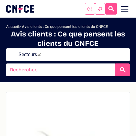
Aller
au
RECHERC
ME
Logo
MOB
contenu
site
Aller
Accueil
Avis clients : Ce que pensent les clients du CNFCE
au
Avis clients : Ce que pensent les
menu
clients du CNFCE
Aller
à
Secteurs
x0
la
recherche
RECH