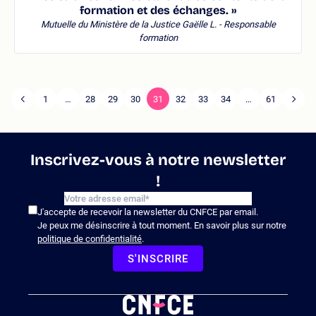
formation et des échanges. »
Mutuelle du Ministère de la Justice
Gaëlle L. - Responsable
formation
1
…
28
29
30
31
32
33
34
…
61
Page
Pagination
Page
précédente
suiva
Inscrivez-vous à notre newsletter
!
J'accepte de recevoir la newsletter du CNFCE par email.
Je peux me désinscrire à tout moment. En savoir plus sur notre
politique de confidentialité
.
S'INSCRIRE
Logo