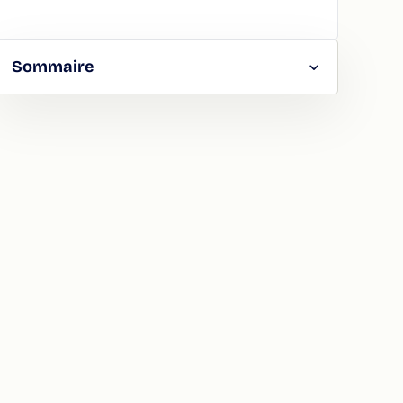
Sommaire
RGER
TAGER
LA
ION
ATION