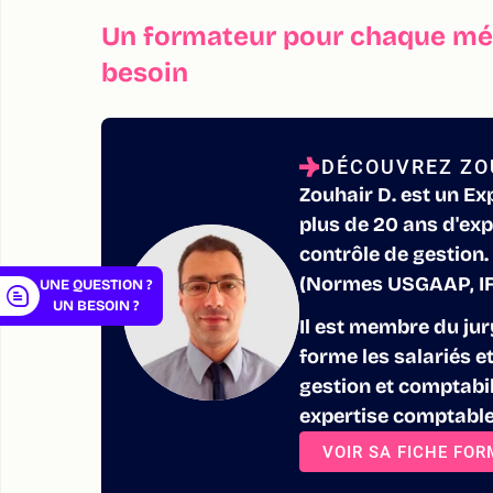
Un formateur pour chaque mét
besoin
er
DÉCOUVREZ ZO
Zouhair D. est un Ex
plus de 20 ans d'ex
contrôle de gestion.
(Normes USGAAP, IFR
UNE QUESTION ?
UN BESOIN ?
Il est membre du ju
forme les salariés e
gestion et comptabili
expertise comptable
VOIR SA FICHE FO