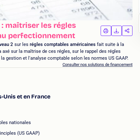
 maîtriser les régles
IMPRIMER
TÉLÉCHA
PAR
au perfectionnement
LA
LA
FORMATION
FORMAT
FORM
iveau 2
sur les
régles comptables américaines
fait suite à la
 axé sur la maîtrise de ces régles, sur le rappel des régles
r la gestion et l'analyse comptable selon les normes US GAAP.
Consulter nos solutions de financement
-Unis et en France
bles nationales
rinciples (US GAAP)