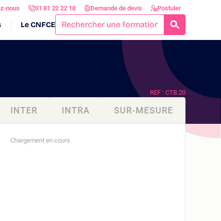
ez-nous
01 81 22 22 18
Demande de devis
Postuler
s
Le CNFCE
RECHERCH
REF : CTB.20
INTER
INTRA
SUR-MESURE