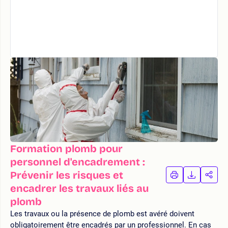
Formation plomb pour
personnel d'encadrement :
Prévenir les risques et
IMPRIMER
TÉLÉCHA
PAR
LA
LA
encadrer les travaux liés au
FORMATION
FORMAT
FOR
plomb
Les travaux ou la présence de plomb est avéré doivent
obligatoirement être encadrés par un professionnel. En cas