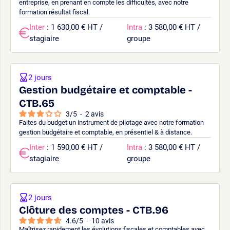
entreprise, en prenant en compte les difficultés, avec notre
formation résultat fiscal.
Inter
: 1 630,00 € HT /
Intra
: 3 580,00 € HT /
stagiaire
groupe
2 jours
Gestion budgétaire et comptable -
CTB.65
3
/
5
-
2
avis
Faites du budget un instrument de pilotage avec notre formation
gestion budgétaire et comptable, en présentiel & à distance.
Inter
: 1 590,00 € HT /
Intra
: 3 580,00 € HT /
stagiaire
groupe
2 jours
Clôture des comptes - CTB.96
4.6
/
5
-
10
avis
Maîtrisez rapidement les évolutions fiscales et comptables avec