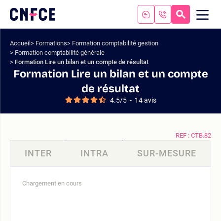
Aller
au
RECHERC
ME
Logo
MOB
contenu
site
Aller
Accueil
Formations
Formation comptabilité gestion
au
Formation comptabilité générale
menu
Formation Lire un bilan et un compte de résultat
Aller
Formation Lire un bilan et un compte
à
de résultat
la
4.5
/
5
-
14
avis
recherche
REF : CTB.82
INTER
INTRA
SUR-MESURE