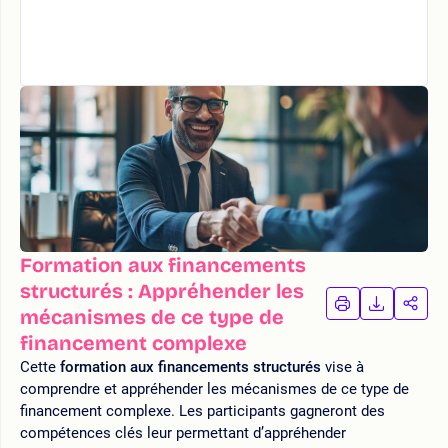
Formation aux financements
structurés : Appréhender les
IMPRIMER
TÉLÉCHA
PAR
mécanismes de ce type de
LA
LA
financement complexe
FORMATION
FORMAT
FOR
Cette
formation aux financements structurés
vise à
comprendre et appréhender les mécanismes de ce type de
financement complexe. Les participants gagneront des
compétences clés leur permettant d’appréhender