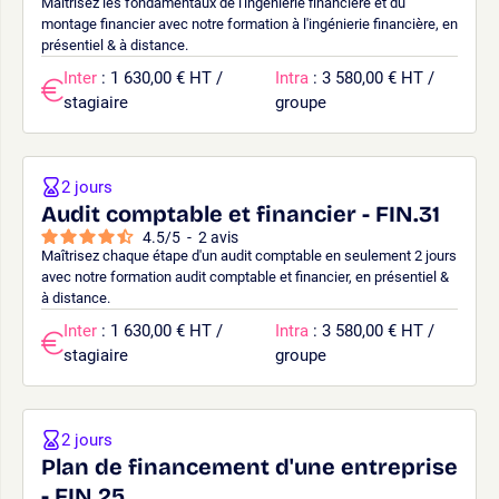
Maîtrisez les fondamentaux de l'ingénierie financière et du
montage financier avec notre formation à l'ingénierie financière, en
présentiel & à distance.
Inter
: 1 630,00 € HT /
Intra
: 3 580,00 € HT /
stagiaire
groupe
2 jours
Audit comptable et financier - FIN.31
4.5
/
5
-
2
avis
Maîtrisez chaque étape d'un audit comptable en seulement 2 jours
avec notre formation audit comptable et financier, en présentiel &
à distance.
Inter
: 1 630,00 € HT /
Intra
: 3 580,00 € HT /
stagiaire
groupe
2 jours
Plan de financement d'une entreprise
- FIN.25