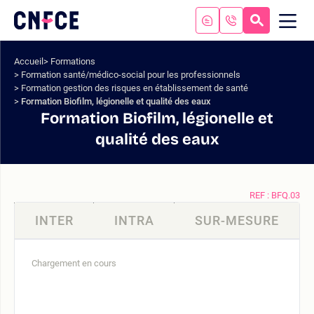
Aller
au
RECHERC
ME
Logo
MOB
contenu
site
Aller
Accueil
Formations
au
Formation santé/médico-social pour les professionnels
menu
Formation gestion des risques en établissement de santé
Aller
Formation Biofilm, légionelle et qualité des eaux
à
Formation Biofilm, légionelle et
la
qualité des eaux
recherche
REF : BFQ.03
INTER
INTRA
SUR-MESURE