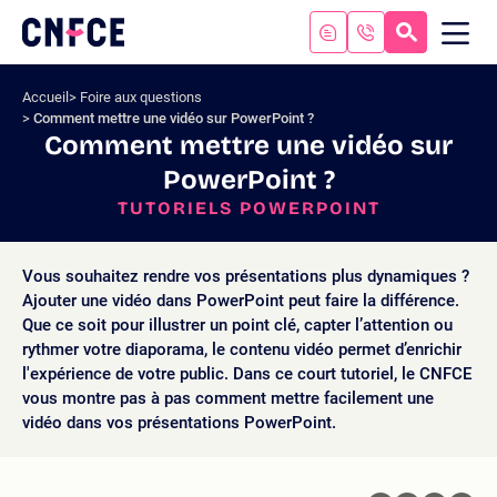
Aller
au
RECHERC
ME
Logo
MOB
contenu
site
Aller
Accueil
Foire aux questions
au
Comment mettre une vidéo sur PowerPoint ?
menu
Comment mettre une vidéo sur
Aller
PowerPoint ?
à
la
TUTORIELS POWERPOINT
recherche
Vous souhaitez rendre vos présentations plus dynamiques ?
Ajouter une vidéo dans PowerPoint peut faire la différence.
Que ce soit pour illustrer un point clé, capter l’attention ou
rythmer votre diaporama, le contenu vidéo permet d’enrichir
l'expérience de votre public. Dans ce court tutoriel, le CNFCE
vous montre pas à pas comment mettre facilement une
vidéo dans vos présentations PowerPoint.