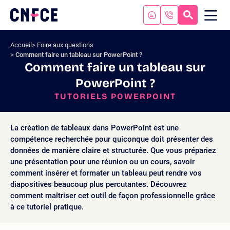
Aller
au
RECHERC
ME
Logo
MOB
contenu
site
Aller
Accueil
Foire aux questions
au
Comment faire un tableau sur PowerPoint ?
menu
Comment faire un tableau sur
Aller
PowerPoint ?
à
la
TUTORIELS POWERPOINT
recherche
La création de tableaux dans PowerPoint est une
compétence recherchée pour quiconque doit présenter des
données de manière claire et structurée. Que vous prépariez
une présentation pour une réunion ou un cours, savoir
comment insérer et formater un tableau peut rendre vos
diapositives beaucoup plus percutantes. Découvrez
comment maîtriser cet outil de façon professionnelle grâce
à ce tutoriel pratique.