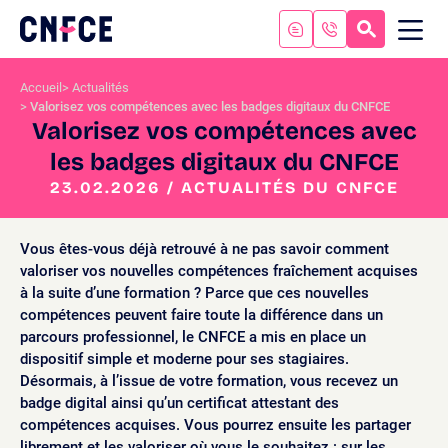
Aller
au
RECHERC
ME
Logo
MOB
contenu
site
Aller
Accueil
Actualités
au
Valorisez vos compétences avec les badges digitaux du CNFCE
menu
Valorisez vos compétences avec
Aller
les badges digitaux du CNFCE
à
la
23.02.2026 / ACTUALITÉS DU CNFCE
recherche
Vous êtes-vous déjà retrouvé à ne pas savoir comment
valoriser vos nouvelles compétences fraîchement acquises
à la suite d’une formation ? Parce que ces nouvelles
compétences peuvent faire toute la différence dans un
parcours professionnel, le CNFCE a mis en place un
dispositif simple et moderne pour ses stagiaires.
Désormais, à l’issue de votre formation, vous recevez un
badge digital ainsi qu’un certificat attestant des
compétences acquises. Vous pourrez ensuite les partager
librement et les valoriser où vous le souhaitez : sur les