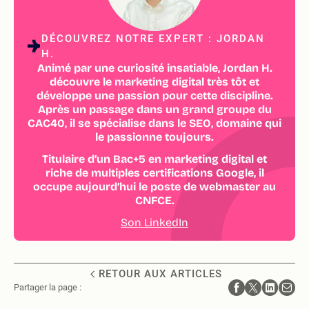
DÉCOUVREZ NOTRE EXPERT : JORDAN
H.
Animé par une curiosité insatiable, Jordan H.
découvre le marketing digital très tôt et
développe une passion pour cette discipline.
Après un passage dans un grand groupe du
CAC40, il se spécialise dans le SEO, domaine qui
le passionne toujours.
Titulaire d’un Bac+5 en marketing digital et
riche de multiples certifications Google, il
occupe aujourd’hui le poste de webmaster au
CNFCE.
Son LinkedIn
RETOUR AUX ARTICLES
Partager la page :