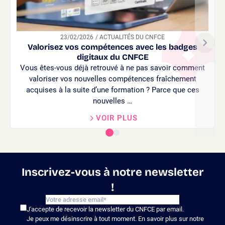
23/02/2026
/ ACTUALITÉS DU CNFCE
Valorisez vos compétences avec les badges
digitaux du CNFCE
Vous êtes-vous déjà retrouvé à ne pas savoir comment
p
valoriser vos nouvelles compétences fraîchement
acquises à la suite d’une formation ? Parce que ces
nouvelles …
VOIR PLUS
Inscrivez-vous à notre newsletter
!
J'accepte de recevoir la newsletter du CNFCE par email.
Je peux me désinscrire à tout moment. En savoir plus sur notre