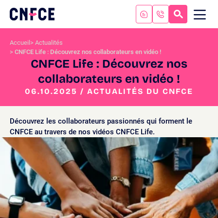
Aller
au
RECHERC
ME
Logo
MOB
contenu
site
Aller
Accueil
Actualités
au
CNFCE Life : Découvrez nos collaborateurs en vidéo !
menu
CNFCE Life : Découvrez nos
Aller
collaborateurs en vidéo !
à
la
06.10.2025 / ACTUALITÉS DU CNFCE
recherche
Découvrez les collaborateurs passionnés qui forment le
CNFCE au travers de nos vidéos CNFCE Life.