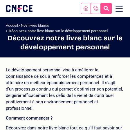
Aller
au
RECHERC
ME
Logo
MOB
contenu
site
Aller
Accueil
Nos livres blancs
au
Découvrez notre livre blanc sur le développement personnel
menu
Découvrez notre livre blanc sur le
Aller
développement personnel
à
la
recherche
Le développement personnel vise à améliorer la
connaissance de soi, à renforcer les compétences et à
atteindre un meilleur épanouissement personnel. Il s’agit
d’un processus continu qui permet d’optimiser son potentiel,
de gérer efficacement les défis de la vie et de contribuer
positivement à son environnement personnel et
professionnel.
Comment commencer ?
Découvrez dans notre livre blanc tout ce qu’il faut savoir sur