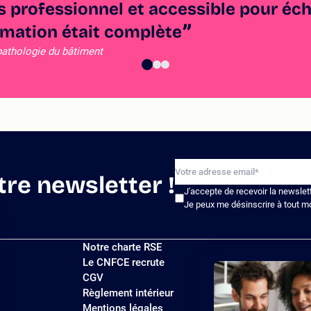
ès professionnel et accessible pour éch
formation était complète
pathologie du bâtiment
tre newsletter !
J'accepte de recevoir la newslet
Je peux me désinscrire à tout m
Notre charte RSE
Le CNFCE recrute
CGV
Règlement intérieur
Mentions légales