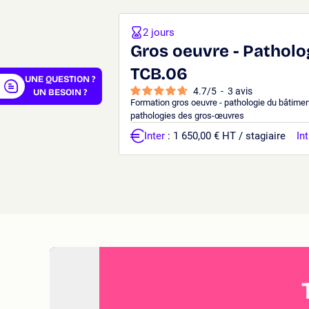
2 jours
Gros oeuvre - Patholo
TCB.06
UNE QUESTION ?
4.7
/
5
-
3
avis
UN BESOIN ?
Formation gros oeuvre - pathologie du bâtimen
pathologies des gros-œuvres
Inter
: 1 650,00 € HT / stagiaire
Int